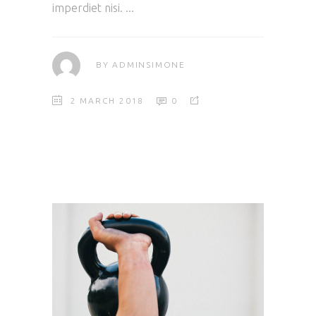
imperdiet nisi.
BY
ADMINSIMONE
2 MARCH 2018
0