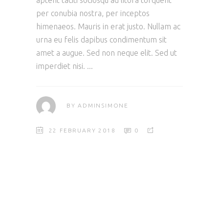
aptent taciti sociosqu ad litora torquent
per conubia nostra, per inceptos
himenaeos. Mauris in erat justo. Nullam ac
urna eu felis dapibus condimentum sit
amet a augue. Sed non neque elit. Sed ut
imperdiet nisi.
BY
ADMINSIMONE
22 FEBRUARY 2018
0