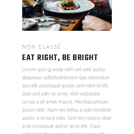
NON CLASSÉ
EAT RIGHT, BE BRIGHT
Lorem Ipsn gravida nibh vel velit auctor
aliqunean sollicitudinlorem quis bibendum
auci elit consequat ipsutis sem nibh id elit.
Duis sed odio sit amet nibh vulputate
cursus a sit amet mauris. Morbiaccumsan
ipsum velit. Nam nec tellus a odio tincidunt
auctor a ornare odio. Sed non mauris vitae
erat consequat auctor eu in elit. Class