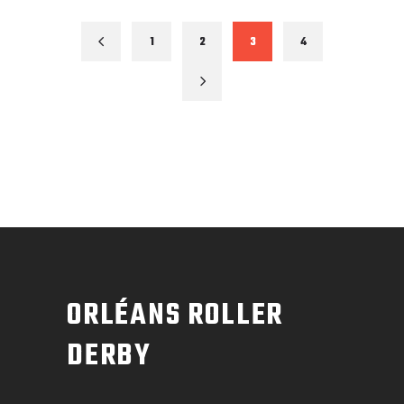
1
2
3
4
ORLÉANS ROLLER
DERBY