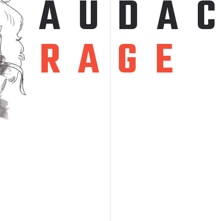
A
U
D
A
R
A
G
E