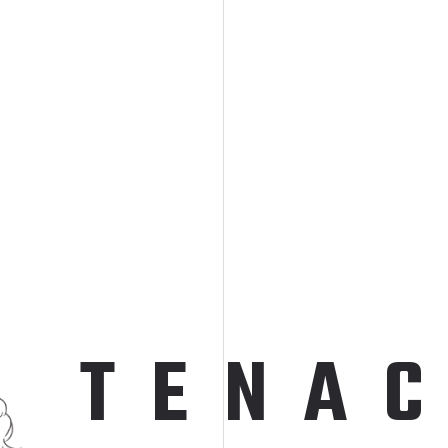
T
E
N
A